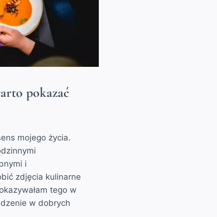
warto pokazać
 sens mojego życia.
odzinnymi
bnymi i
bić zdjęcia kulinarne
 pokazywałam tego w
jedzenie w dobrych