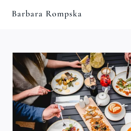
Przejdź
Barbara Rompska
do
treści