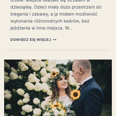
drzew. Miejsce okazało się strzałem w
dziesiątkę. Dzieci miały dużo przestrzeni do
biegania i zabawy, a ja miałam możliwość
wykonania różnorodnych kadrów, bez
jeżdżenia w inne miejsca. W…
SESJA
DOWIEDZ SIĘ WIĘCEJ
RODZINNA
PLENEROWA-
KOSZALIN