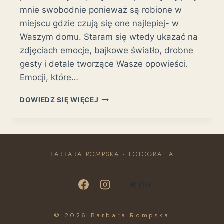
mnie swobodnie ponieważ są robione w
miejscu gdzie czują się one najlepiej- w
Waszym domu. Staram się wtedy ukazać na
zdjęciach emocje, bajkowe światło, drobne
gesty i detale tworzące Wasze opowieści.
Emocji, które…
SESJA
DOWIEDZ SIĘ WIĘCEJ
RODZINNA
LIFESTYLE
U
MICHALINY-
POZNAŃ
BARBARA ROMPSKA - FOTOGRAFIA
BLOG
© 2026 Barbara Rompska