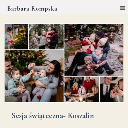
Przejdź
Barbara Rompska
do
treści
Sesja świąteczna- Koszalin