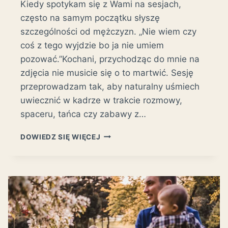
Kiedy spotykam się z Wami na sesjach,
często na samym początku słyszę
szczególności od mężczyzn. „Nie wiem czy
coś z tego wyjdzie bo ja nie umiem
pozować.”Kochani, przychodząc do mnie na
zdjęcia nie musicie się o to martwić. Sesję
przeprowadzam tak, aby naturalny uśmiech
uwiecznić w kadrze w trakcie rozmowy,
spaceru, tańca czy zabawy z…
SESJA
DOWIEDZ SIĘ WIĘCEJ
NARZECZEŃSKA
W
APARTAMENCIE
DUNE
BEACH
RESORT
W
MIELNIE