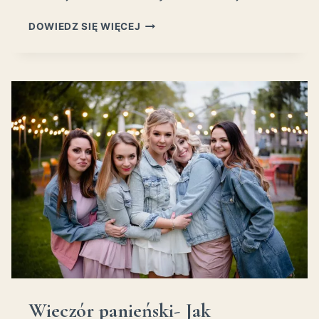
FOTOGRAFIA
DOWIEDZ SIĘ WIĘCEJ
KULINARNA-
DLACZEGO
WARTO
POKAZAĆ
SWÓJ
BIZNES
NA
ZDJĘCIACH?
Wieczór panieński- Jak