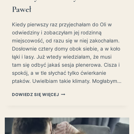
Paweł
Kiedy pierwszy raz przyjechałam do Oli w
odwiedziny i zobaczyłam jej rodzinną
miejscowość, od razu się w niej zakochałam.
Dosłownie cztery domy obok siebie, a w koło
łąki i lasy. Już wtedy wiedziałam, że musi
tam się odbyć jakaś sesja plenerowa. Cisza i
spokój, a w tle słychać tylko ćwierkanie
ptaków. Uwielbiam takie klimaty. Mogłabym…
ROMANTYCZNA
DOWIEDZ SIĘ WIĘCEJ
SESJA
PLENEROWA
W
NIEZABYSZEWIE
K.
BYTOWA-