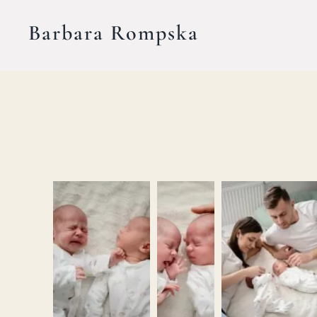
Przejdź
Barbara Rompska
do
treści