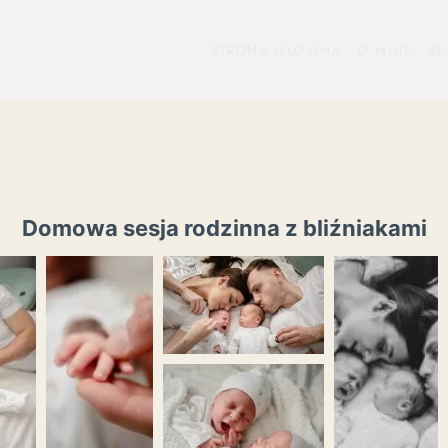
STRONA GŁÓWNA
O MNIE
BL
Domowa sesja rodzinna z bliźniakami