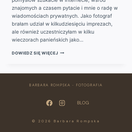
znajomych a czasem pytacie i mnie o radę w
wiadomościach prywatnych. Jako fotograf
brałam udział w kilkudziesięciu imprezach,
ale również uczestniczyłam w kilku
wieczorach panieńskich jako…
WIECZÓR
DOWIEDZ SIĘ WIĘCEJ
PANIEŃSKI-
JAK
ZORGANIZOWAĆ
I
NIE
BARBARA ROMPSKA - FOTOGRAFIA
ZWARIOWAĆ
BLOG
© 2026 Barbara Rompska