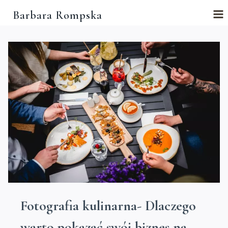
Przejdź
Barbara Rompska
do
treści
Fotografia kulinarna- Dlaczego
warto pokazać swój biznes na