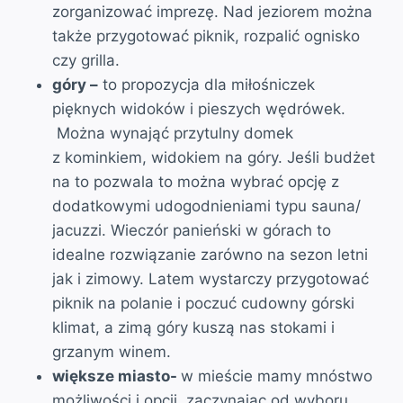
zorganizować imprezę. Nad jeziorem można
także przygotować piknik, rozpalić ognisko
czy grilla.
góry –
to propozycja dla miłośniczek
pięknych widoków i pieszych wędrówek.
Można wynająć przytulny domek
z kominkiem, widokiem na góry. Jeśli budżet
na to pozwala to można wybrać opcję z
dodatkowymi udogodnieniami typu sauna/
jacuzzi. Wieczór panieński w górach to
idealne rozwiązanie zarówno na sezon letni
jak i zimowy. Latem wystarczy przygotować
piknik na polanie i poczuć cudowny górski
klimat, a zimą góry kuszą nas stokami i
grzanym winem.
większe miasto-
w mieście mamy mnóstwo
możliwości i opcji, zaczynając od wyboru