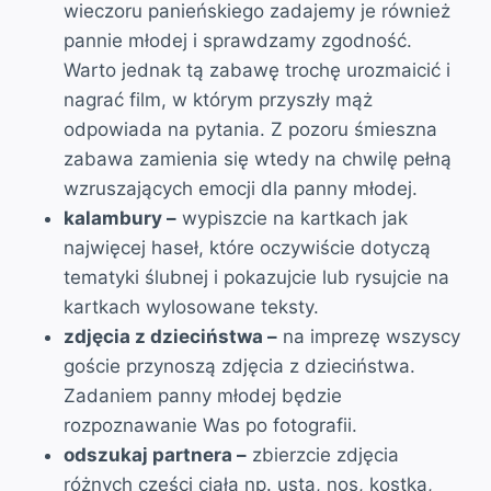
wieczoru panieńskiego zadajemy je również
pannie młodej i sprawdzamy zgodność.
Warto jednak tą zabawę trochę urozmaicić i
nagrać film, w którym przyszły mąż
odpowiada na pytania. Z pozoru śmieszna
zabawa zamienia się wtedy na chwilę pełną
wzruszających emocji dla panny młodej.
kalambury –
wypiszcie na kartkach jak
najwięcej haseł, które oczywiście dotyczą
tematyki ślubnej i pokazujcie lub rysujcie na
kartkach wylosowane teksty.
zdjęcia z dzieciństwa –
na imprezę wszyscy
goście przynoszą zdjęcia z dzieciństwa.
Zadaniem panny młodej będzie
rozpoznawanie Was po fotografii.
odszukaj partnera –
zbierzcie zdjęcia
różnych części ciała np. usta, nos, kostka,