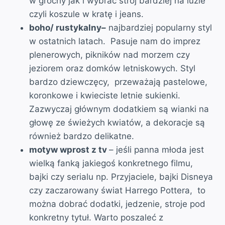
w grochy jak i wybrać strój bardziej na luzie
czyli koszule w kratę i jeans.
boho/ rustykalny–
najbardziej popularny styl
w ostatnich latach. Pasuje nam do imprez
plenerowych, pikników nad morzem czy
jeziorem oraz domków letniskowych. Styl
bardzo dziewczęcy, przeważają pastelowe,
koronkowe i kwieciste letnie sukienki.
Zazwyczaj głównym dodatkiem są wianki na
głowę ze świeżych kwiatów, a dekoracje są
również bardzo delikatne.
motyw wprost z tv
– jeśli panna młoda jest
wielką fanką jakiegoś konkretnego filmu,
bajki czy serialu np. Przyjaciele, bajki Disneya
czy zaczarowany świat Harrego Pottera, to
można dobrać dodatki, jedzenie, stroje pod
konkretny tytuł. Warto poszaleć z