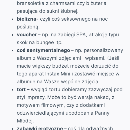
bransoletka z charmsami czy biżuteria
pasująca do sukni ślubnej.
bielizna-
czyli coś seksownego na noc
poślubną.
voucher –
np. na zabiegi SPA, atrakcję typu
skok na bungee itp.
coś sentymentalnego
– np. personalizowany
album z Waszymi zdjęciami i wpisami. (Jeśli
macie większy budżet możecie dorzucić do
tego aparat Instax Mini i zostawić miejsce w
albumie na Wasze wspólne zdjęcia.
tort –
wygląd tortu dobieramy zazwyczaj pod
styl imprezy. Może to być wersja naked, z
motywem filmowym, czy z dodatkami
odzwierciedlającymi upodobania Panny
Młodej.
zabawki erotyczne –
coś dla odważnych